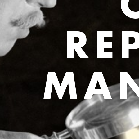
RE
MA