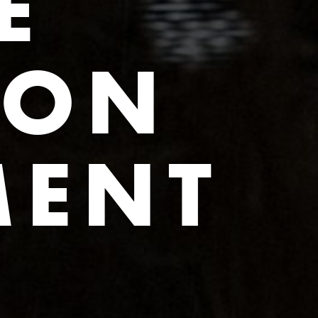
E
ION
ENT